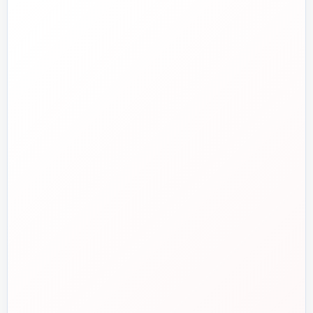
تلفن فروش
☎️
۰۲۱-۷۷۶۵۵۳۸۸
خط دوم فروش
📞
۰۲۱-۷۷۵۳۸۳۱۱
واتساپ
💬
۰۹۱۲-۳۴۳-۴۳۹۸
ایمیل
✉️
info@tasisat.com
دفتر مرکزی
📍
تهران، طالقانی، بین بهار و شریعتی، پلاک ۹۵
ساعت پاسخگویی
🕘
روزهای کاری، ۹ تا ۱۸