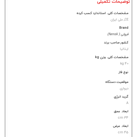
توضیحات تکمیلی
مشخصات کلی. استاندارد کسب کرده
CE
,
ملی ایران
Brand
فرولی ( ferroli)
کشور صاحب برند
ایتالیا
مشخصات کلی. وزن kg
40 kg
نوع فاز
موقعیت دستگاه
دیواری
گرید انرژِی
A
ابعاد. عمق
34 cm
ابعاد. عرض
45 cm