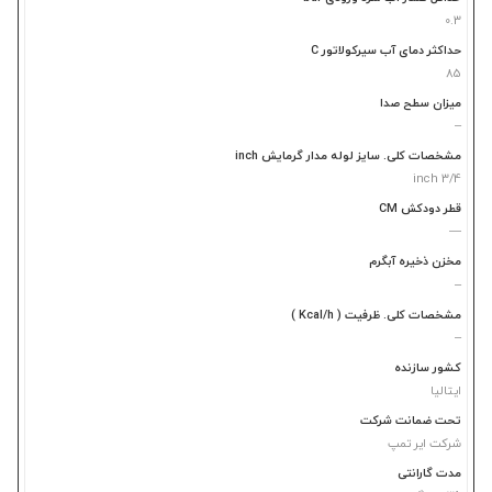
0.3
حداکثر دمای آب سیرکولاتور C
85
میزان سطح صدا
–
مشخصات کلی. سایز لوله مدار گرمایش inch
3/4 inch
قطر دودکش CM
—
مخزن ذخیره آبگرم
–
مشخصات کلی. ظرفیت ( Kcal/h )
–
کشور سازنده
ایتالیا
تحت ضمانت شرکت
شرکت ایر تمپ
مدت گارانتی