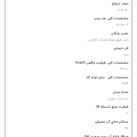
ابعاد. ارتفاع
70 cm
مشخصات کلی. هد پمپ
6 m.w.c
نصب رایگان
دارد
,
طبق تعرفه شرکت گارانتی
فن خروجی
دارد
مشخصات کلی. ظرفیت واقعی Kcal/h
36000
مشخصات کلی . سایز لوله گاز
3/4"
تعداد مبدل
دو مبدل حرارتی
ظرفیت منبع انبساط litr
10
حداکثر دمای آب مصرفی
65
حداقل فشار آب سرد ورودی bar