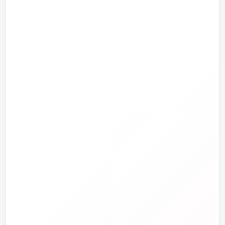
تأسیسات گرمایشی
پمپ و آبرسانی
تجهیزات استخر و جکوزی
تصفیه آب و هوا
ابزارآلات
ابزار دقیق و کنترل
تجهیزات آتش‌نشانی
راهنما و خدمات مشتریان
جدید
تاسیسات دات‌کام