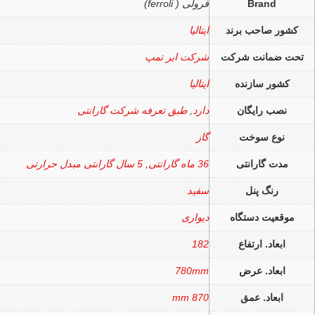
Brand
فرولی ( ferroli)
کشور صاحب برند
ایتالیا
تحت ضمانت شرکت
شرکت ایر تمپ
کشور سازنده
ایتالیا
نصب رایگان
دارد
,
طبق تعرفه شرکت گارانتی
نوع سوخت
گاز
مدت گارانتی
36 ماه گارانتی
,
5 سال گارانتی مبدل حرارتی
رنگ پنل
سفید
موقعیت دستگاه
دیواری
ابعاد. ارتفاع
182
ابعاد. عرض
780mm
ابعاد. عمق
870 mm