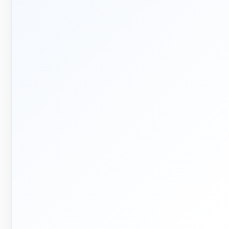
🛡️
📅
۱۳۹۲
پشتیبانی
واقعی
ربه تخصصی در بازار تأسیسات
ساختمان
پاسخ‌گویی پیش از خرید و پیگیری
پس از تحویل
🏭
🏗
فر تا صد
تولید + تأمین
م اجرای ساختمان؛ از بررسی و
تولید مستقیم بخشی از قطعات و
احی تا اجرا و تحویل
تأمین تجهیزات تخصصی