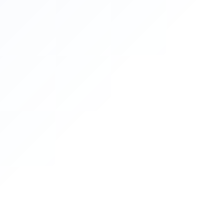
از 
شریک فنی
تج
و 
️
ص
ی‌ای که بعد از پرداخت تمام نشود؛ چون یک انتخاب اشتباه در تأسیسات،
تی
طر