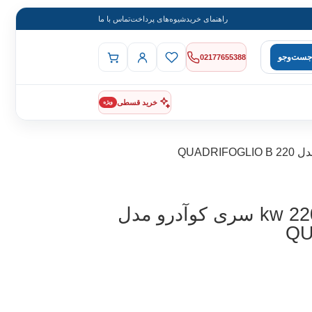
راهنمای خرید
شیوه‌های پرداخت
تماس با ما
جست‌وجو
02177655388
خرید قسطی
ویژه
پکیج چگالشی فرولی 220 kw سری کوآدرو مدل
QU