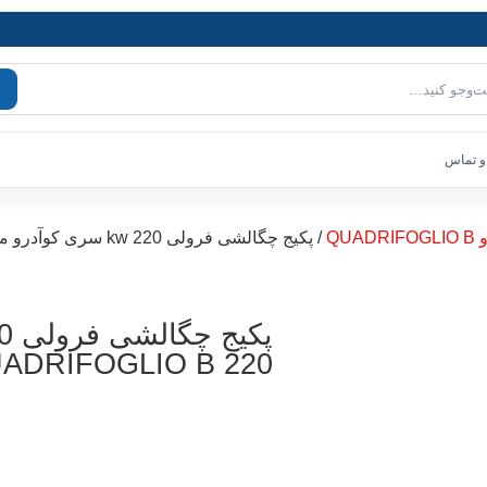
و تماس
QU
/ پکیج چگالشی فرولی 220 kw سری کوآدرو مدل QUADRIFOGLIO B 220
ADRIFOGLIO B 220