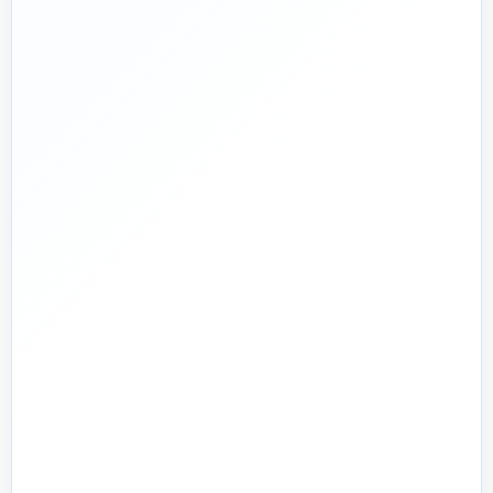
پشتیبانی واقعی
پاسخ‌گویی پیش از خرید و پیگیری پس از تحویل
🏗️
صفر تا صد
تیم اجرای ساختمان؛ از بررسی و طراحی تا اجرا و تحویل
🏭
تولید + تأمین
تولید مستقیم بخشی از قطعات و تأمین تجهیزات تخصصی