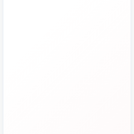
راهنما و خدمات مشتریان
جدید
تاسیسات دات‌کام
تلفن فروش
☎️
۰۲۱-۷۷۶۵۵۳۸۸
خط دوم فروش
📞
۰۲۱-۷۷۵۳۸۳۱۱
واتساپ
💬
۰۹۱۲-۳۴۳-۴۳۹۸
ایمیل
✉️
info@tasisat.com