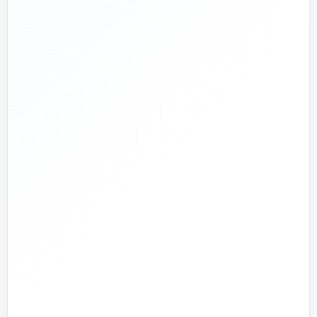
🛡️
پشتیبانی واقعی
پاسخ‌گویی پیش از خرید و پیگیری پس از تحویل
🏗️
صفر تا صد
تیم اجرای ساختمان؛ از بررسی و طراحی تا اجرا و تحویل
🏭
تولید + تأمین
تولید مستقیم بخشی از قطعات و تأمین تجهیزات تخصصی