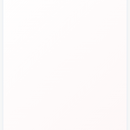
ایمیل
✉️
info@tasisat.com
دفتر مرکزی
📍
تهران، طالقانی، بین بهار و شریعتی، پلاک ۹۵
ساعت پاسخگویی
🕘
روزهای کاری، ۹ تا ۱۸