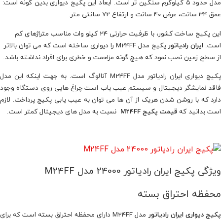
مدل حدود ۵ کیلوگرم سنگین تر است. ابعاد این پکیج دیواری بدین گونه است:
عمق 34 سانت، عرض 40 سانت و ارتفاع 72 سانتی متر.
این پکیج ساخت کشور، با ظرفیت حرارتی 24 کیلو وات مناسب متراژهای کم
است.
ایران رادیاتور
پکیج مدل M24FF را دیواری ساخته است که می توان بالاتر
از سطح زمین نصب نمود که هیچ گونه مزاحمت و خطری برای افراد نداشته باشد.
پکیج دیواری ایران رادیاتور مدل M24FF آنالوگ است. به جهت اینکه این مدل
فاقد نمایشگر دیجیتال و سیستم عیب یاب است چراغ هایی روی دستگاه وجود
دارد که با روشن شدن هریک از آن ها می توان به عیب یابی پکیج پرداخت. لازم
است بدانید که
قیمت پکیج M24FF
نسبت به مدل های دیجیتال کمتر است.
ویژگی پکیج ایران رادیاتور 24000 مدل M24FF
محفظه احتراق بسته
کیج دیواری ایران رادیاتور
مدل M24FF دارای محفظه احتراق بسته است که برای