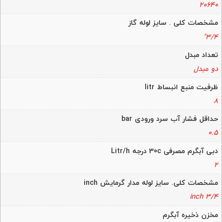
20640
مشخصات کلی . سایز لوله گاز
3/4"
تعداد مبدل
دو مبدل
ظرفیت منبع انبساط litr
8
حداقل فشار آب سرد ورودی bar
0.5
دبی آبگرم مصرفی 30c درجه Litr/h
2
مشخصات کلی. سایز لوله مدار گرمایش inch
3/4 inch
مخزن ذخیره آبگرم