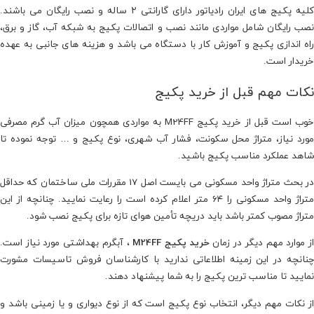
کلیه پکیج های ایران رادیاتور دارای گارانتی ۲ ساله و نصب رایگان می باشند.
نصب رایگان شامل مواردی مانند نصب و اتصالات پکیج به شبکه آب، گاز و برق،
راه اندازی پکیج و آموزش کار با دستگاه می باشد و هزینه های جانبی به عهده
خریدار است.
نکات مهم قبل از خرید پکیج
خوب است قبل از خرید پکیج M24FF به مواردی همچون میزان آب گرم مصرفی
مورد نیاز، متراژ محل سکونت، فشار آب شهری، نوع پکیج و … توجه نموده تا
شاهد عملکرد مناسب پکیج باشید.
در بحث متراژ واحد مسکونی می بایست اصل 17 مقررات ملی ساختمان که حداقل
متراژ واحد مسکونی را ۶۴ متر اعلام کرده است را رعایت نمایید. چنانچه از این
متراژ مصوب کمتر باشد باید دریچه تأمین هوای تازه برای پکیج نصب شود.
ز موارد مهم دیگر در زمان
خرید پکیج
M24FF
، آبگرم بهداشتی مورد نیاز است.
چنانچه در این زمینه اطلاعاتی ندارید با کارشناسان فروش تاسیسات مشورت
نمایید تا مناسب ترین پکیج را به شما پیشنهاد دهند.
از نکات مهم دیگر، انتخاب نوع پکیج است که از نوع دیواری و یا زمینی باشد و