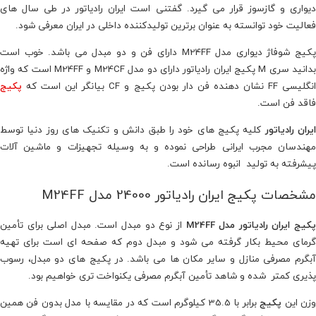
دیواری و گازسوز قرار می گیرد. گفتنی است ایران رادیاتور در طی سال های
فعالیت خود توانسته به عنوان برترین تولیدکننده داخلی در ایران معرفی شود.
پکیج شوفاژ دیواری مدل M24FF دارای فن و دو مبدل می باشد. خوب است
بدانید سری M پکیج ایران رادیاتور دارای دو مدل M24CF و M24FF است که واژه
نگلیسی FF نشان دهنده فن دار بودن پکیج و CF بیانگر این است که
پکیج
فاقد فن است.
یران رادیاتور
کلیه پکیج های خود را طبق دانش و تکنیک های روز دنیا توسط
مهندسان مجرب ایرانی طراحی نموده و به وسیله تجهیزات و ماشین آلات
پیشرفته به تولید انبوه رسانده است.
مشخصات پکیج ایران رادیاتور 24000 مدل M24FF
کیج ایران رادیاتور مدل M24FF
از نوع دو مبدل است. مبدل اصلی برای تأمین
گرمای محیط بکار گرفته می شود و مبدل دوم که صفحه ای است برای تهیه
آبگرم مصرفی منازل و سایر مکان ها می باشد. در پکیج های دو مبدل، رسوب
پذیری کمتر شده و شاهد تأمین آبگرم مصرفی یکنواخت تری خواهیم بود.
زن این
پکیج
برابر با 35.5 کیلوگرم است که در مقایسه با مدل بدون فن همین